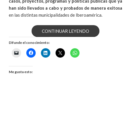
casos, proyectos, programas y políticas públicas que ya
han sido llevados a cabo y probados de manera exitosa
en las distintas municipalidades de Iberoamérica.
«RED
CONTINUAR LEYENDO
GOBIERNO,
Difunde el conocimiento:
LA
PRIMER
Me gusta esto:
PLATAFORMA
INTERNACIONAL
DE
PUBLICADO
JUNIO 26, 2018
EL
¿Qué es el Mindfulness Político?
GOBIERNO»