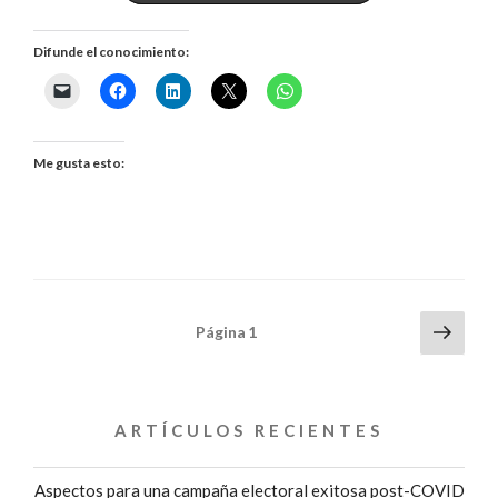
ERROR
Difunde el conocimiento:
MÁS
COMÚN
EN
Me gusta esto:
CAMPAÑA»
ENTREVISTA
CON
Paginación
Sigui
Página
1
GALO
pági
de
LIMÓN»
entradas
ARTÍCULOS RECIENTES
Aspectos para una campaña electoral exitosa post-COVID