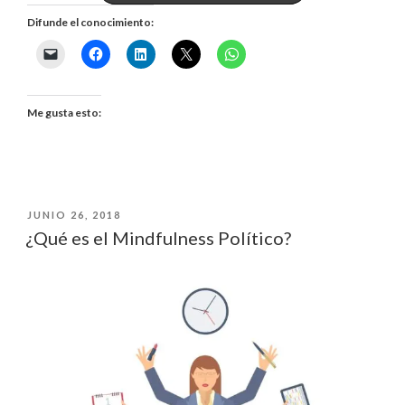
GOBIERNO,
Difunde el conocimiento:
LA
PRIMER
Me gusta esto:
PLATAFORMA
INTERNACIONAL
DE
PUBLICADO
JUNIO 26, 2018
EL
¿Qué es el Mindfulness Político?
GOBIERNO»