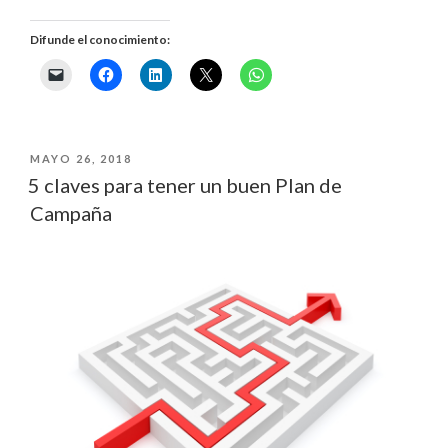
ES
Difunde el conocimiento:
EL
MINDFULNESS
POLÍTICO?»
PUBLICADO
MAYO 26, 2018
EL
5 claves para tener un buen Plan de
Campaña