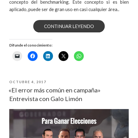
concepto del benchmarking. Este concepto si es bien
aplicado, puede ser de gran uso en casi cualquier área..
«¿QUÉ
CONTINUAR LEYENDO
ES
Difunde el conocimiento:
EL
BENCHMARKING
PÚBLICO?»
PUBLICADO
OCTUBRE 4, 2017
EL
«El error más común en campaña»
Entrevista con Galo Limón