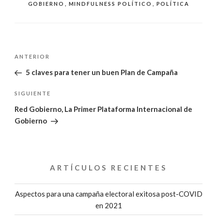
GOBIERNO
,
MINDFULNESS POLÍTICO
,
POLÍTICA
Navegación
Entrada
ANTERIOR
de
anterior:
5 claves para tener un buen Plan de Campaña
entradas
Siguiente
SIGUIENTE
entrada
Red Gobierno, La Primer Plataforma Internacional de
Gobierno
ARTÍCULOS RECIENTES
Aspectos para una campaña electoral exitosa post-COVID
en 2021