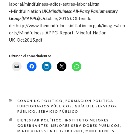
laboral/mindfulness-adios-estres-laboral.html
-Mindful Nation UK.
Mindfulness All-Party Parliamentary
Group (MAPPG)
(Octubre, 2015). Obtenido
de: http://www.themindfulnessinitiative.org.uk/images/rep
orts/Mindfulness-APPG-Report_Mindful-Nation-
UK_Oct2015.pdf
Difunde el conocimiento:
CATEGORÍAS
COACHING POLÍTICO
,
FORMACIÓN POLÍTICA
,
FUNCIONARIOS PÚBLICOS
,
GUÍA DEL SERVIDOR
PÚBLICO
,
SERVICIO PÚBLICO
ETIQUETAS
BIENESTAR POLÍTICO
,
INSTITUTO MEJORES
GOBERNANTES
,
MEJORES SERVIDORES PÚBLICOS
,
MINDFULNESS EN EL GOBIERNO
,
MINDFULNESS