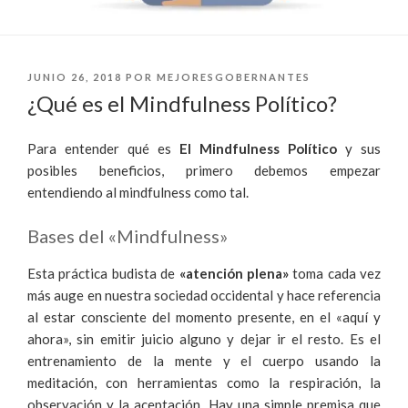
PUBLICADO
JUNIO 26, 2018
POR
MEJORESGOBERNANTES
EL
¿Qué es el Mindfulness Político?
Para entender qué es
El Mindfulness Político
y sus
posibles beneficios, primero debemos empezar
entendiendo al mindfulness como tal.
Bases del «Mindfulness»
Esta práctica budista de
«atención plena»
toma cada vez
más auge en nuestra sociedad occidental y hace referencia
al estar consciente del momento presente, en el «aquí y
ahora», sin emitir juicio alguno y dejar ir el resto. Es el
entrenamiento de
la mente y el cuerpo usando la
meditación, con herramientas como la respiración, la
observación y la aceptación. Hay una simple premisa que