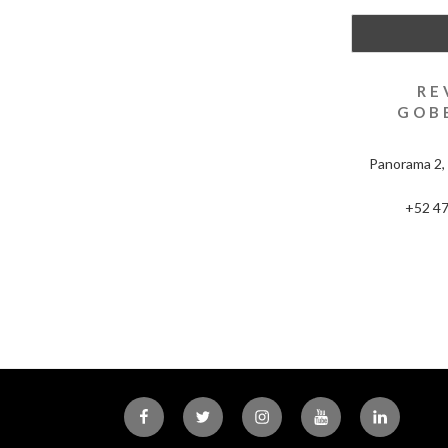
RE
GOB
Panorama 2, 
+52 47
Facebook
Twitter
Instagram
Youtube
Linkedin