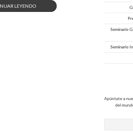
«5
NUAR LEYENDO
G
CLAVES
Pr
PARA
Seminario G
TENER
Seminario I
UN
BUEN
PLAN
DE
Apúntate a nue
CAMPAÑA»
del mundo 