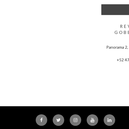
RE
GOB
Panorama 2, 
+52 47
Facebook
Twitter
Instagram
Youtube
Linkedin