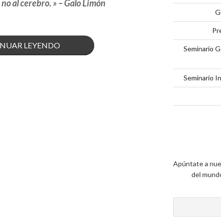
, no al cerebro. » – Galo Limón
G
Pr
««EL
NUAR LEYENDO
Seminario G
ERROR
Seminario I
MÁS
COMÚN
EN
CAMPAÑA»
ENTREVISTA
Apúntate a nue
del mundo 
CON
GALO