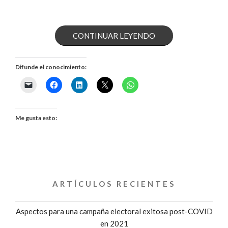
««EL
CONTINUAR LEYENDO
ERROR
Difunde el conocimiento:
MÁS
COMÚN
EN
Me gusta esto:
CAMPAÑA»
ENTREVISTA
CON
ARTÍCULOS RECIENTES
GALO
Aspectos para una campaña electoral exitosa post-COVID
LIMÓN»
en 2021