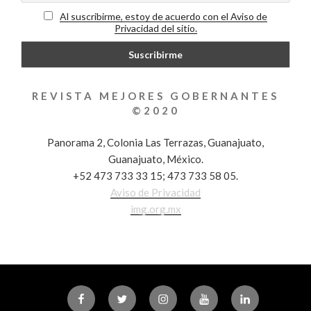
Al suscribirme, estoy de acuerdo con el Aviso de
Privacidad del sitio.
REVISTA MEJORES GOBERNANTES
©2020
Panorama 2, Colonia Las Terrazas, Guanajuato,
Guanajuato, México.
+52 473 733 33 15; 473 733 58 05.
Aviso de Privacidad
img.org.mx
Facebook
Twitter
Instagram
Youtube
Linkedin