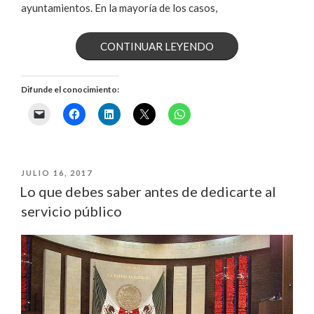
ayuntamientos. En la mayoría de los casos,
«5
CONTINUAR LEYENDO
CLAVES
Difunde el conocimiento:
PARA
TENER
UN
PUBLICADO
JULIO 16, 2017
BUEN
EL
Lo que debes saber antes de dedicarte al
servicio público
PLAN
DE
CAMPAÑA»