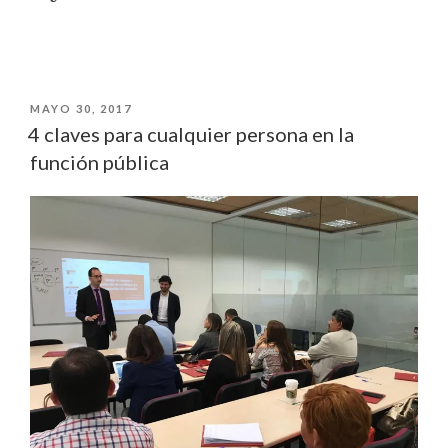
DE
DEDICARTE
PUBLICADO
MAYO 30, 2017
AL
EL
4 claves para cualquier persona en la
SERVICIO
función pública
PÚBLICO»