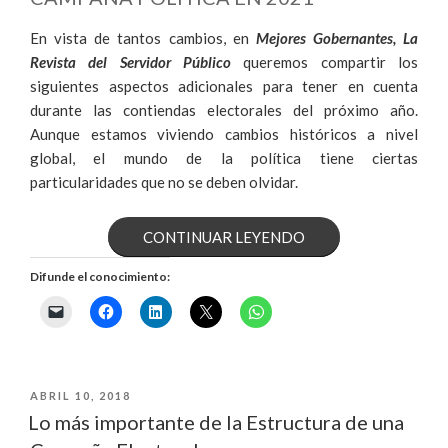
En vista de tantos cambios, en
Mejores Gobernantes, La
Revista del Servidor Público
queremos compartir los
siguientes aspectos adicionales para tener en cuenta
durante las contiendas electorales del próximo año.
Aunque estamos viviendo cambios históricos a nivel
global, el mundo de la política tiene ciertas
particularidades que no se deben olvidar.
«ASPECTOS
CONTINUAR LEYENDO
PARA
Difunde el conocimiento:
UNA
CAMPAÑA
ELECTORAL
PUBLICADO
ABRIL 10, 2018
EL
Lo más importante de la Estructura de una
EXITOSA