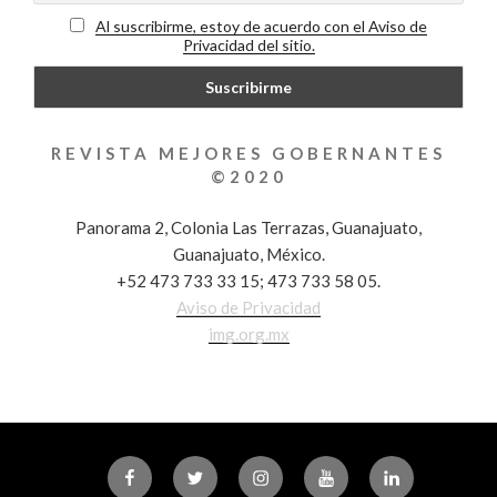
Al suscribirme, estoy de acuerdo con el Aviso de
Privacidad del sitio.
REVISTA MEJORES GOBERNANTES
©2020
Panorama 2, Colonia Las Terrazas, Guanajuato,
Guanajuato, México.
+52 473 733 33 15; 473 733 58 05.
Aviso de Privacidad
img.org.mx
Facebook
Twitter
Instagram
Youtube
Linkedin