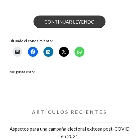
««EL
CONTINUAR LEYENDO
ERROR
Difunde el conocimiento:
MÁS
COMÚN
EN
Me gusta esto:
CAMPAÑA»
ENTREVISTA
CON
ARTÍCULOS RECIENTES
GALO
Aspectos para una campaña electoral exitosa post-COVID
LIMÓN»
en 2021