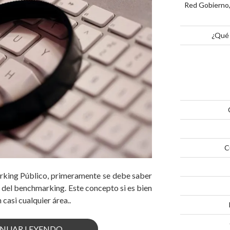
Red Gobierno,
¿Qué 
C
rking Público, primeramente se debe saber
 del benchmarking. Este concepto si es bien
 casi cualquier área..
«¿QUÉ
NUAR LEYENDO