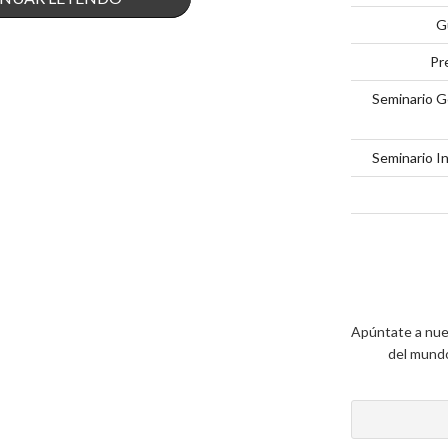
G
ES
Pr
EL
Seminario G
BENCHMARKING
PÚBLICO?»
Seminario I
Apúntate a nue
del mundo 