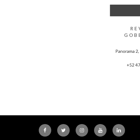
RE
GOB
Panorama 2, 
+52 47
Facebook
Twitter
Instagram
Youtube
Linkedin