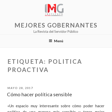
Saltar
al
contenido
MEJORES GOBERNANTES
La Revista del Servidor Público
Menú
ETIQUETA:
POLITICA
PROACTIVA
PUBLICADO
MAYO 28, 2017
EL
Cómo hacer política sensible
«Un espacio muy interesante sobre cómo poder hacer
política de una manera más sensible y tener mejor