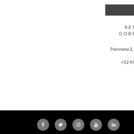
RE
GOB
Panorama 2, 
+52 47
Facebook
Twitter
Instagram
Youtube
Linkedin