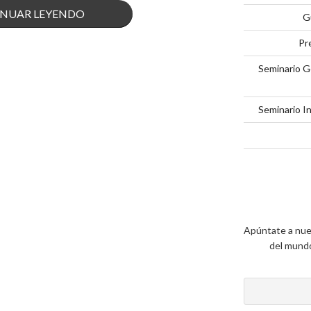
«5
NUAR LEYENDO
G
CLAVES
Pr
PARA
Seminario G
TENER
Seminario I
UN
BUEN
PLAN
DE
Apúntate a nue
CAMPAÑA»
del mundo 