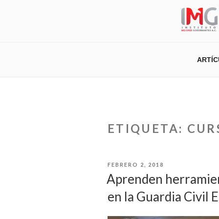
Saltar
al
contenido
ARTÍ
ETIQUETA:
CUR
PUBLICADO
FEBRERO 2, 2018
EL
Aprenden herramien
en la Guardia Civil 