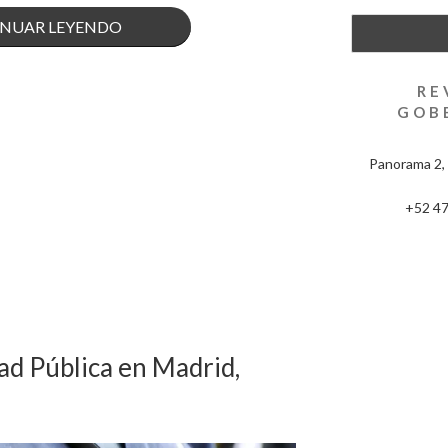
««EL
NUAR LEYENDO
ERROR
RE
MÁS
GOB
COMÚN
Panorama 2, 
EN
+52 47
CAMPAÑA»
ENTREVISTA
CON
GALO
d Pública en Madrid,
LIMÓN»