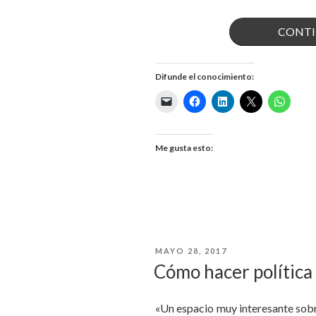
CONTI
Difunde el conocimiento:
Me gusta esto:
PUBLICADO
MAYO 28, 2017
EL
Cómo hacer política
«Un espacio muy interesante sob