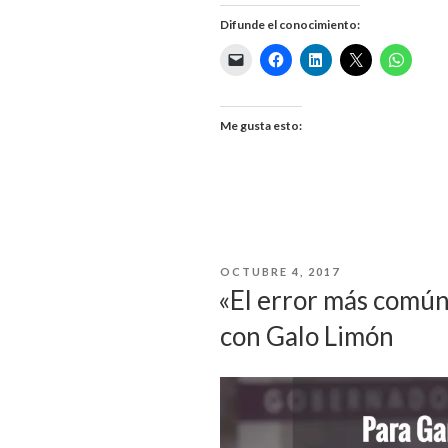
Difunde el conocimiento:
Me gusta esto:
PUBLICADO
OCTUBRE 4, 2017
EL
«El error más común
con Galo Limón