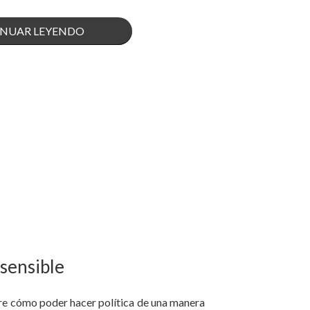
«APRENDE
NUAR LEYENDO
DE
SEGURIDAD
PÚBLICA
EN
MADRID,
ESPAÑA.»
 sensible
re cómo poder hacer política de una manera