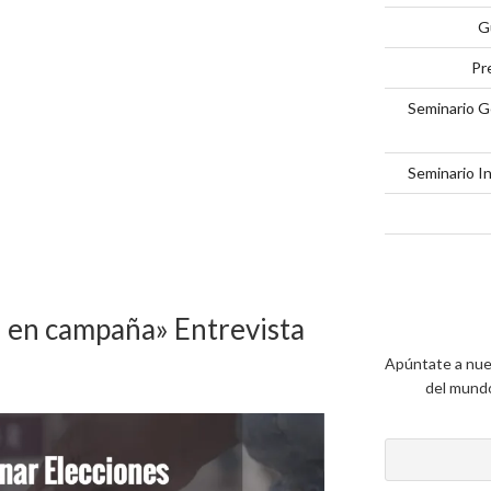
G
DE
Pr
SEGURIDAD
Seminario G
PÚBLICA
Seminario I
EN
LA
GUARDIA
CIVIL
 en campaña» Entrevista
ESPAÑOLA»
Apúntate a nue
del mundo 