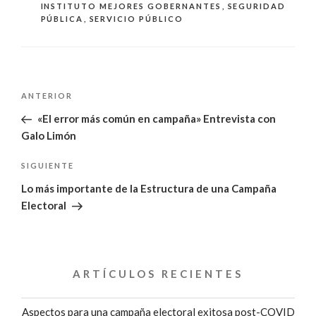
INSTITUTO MEJORES GOBERNANTES
,
SEGURIDAD
PÚBLICA
,
SERVICIO PÚBLICO
Navegación
Entrada
ANTERIOR
de
anterior:
«El error más común en campaña» Entrevista con
entradas
Galo Limón
Siguiente
SIGUIENTE
entrada
Lo más importante de la Estructura de una Campaña
Electoral
ARTÍCULOS RECIENTES
Aspectos para una campaña electoral exitosa post-COVID