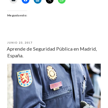
SEGURIDAD
PÚBLICA
Me gusta esto:
EN
LA
PUBLICADO
JUNIO 23, 2017
GUARDIA
EL
Aprende de Seguridad Pública en Madrid,
CIVIL
España.
ESPAÑOLA»