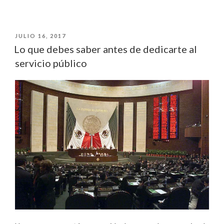
LA
PUBLICADO
JULIO 16, 2017
GUARDIA
EL
Lo que debes saber antes de dedicarte al
CIVIL
servicio público
ESPAÑOLA»