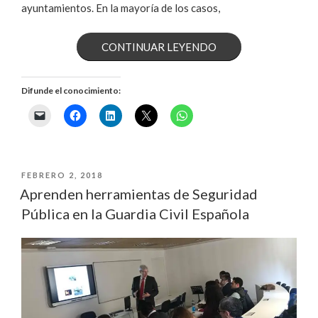
ayuntamientos. En la mayoría de los casos,
«5
CONTINUAR LEYENDO
CLAVES
Difunde el conocimiento:
PARA
TENER
UN
PUBLICADO
FEBRERO 2, 2018
BUEN
EL
Aprenden herramientas de Seguridad
Pública en la Guardia Civil Española
PLAN
DE
CAMPAÑA»