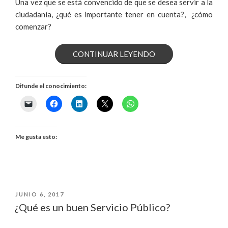
Una vez que se está convencido de que se desea servir a la
ciudadanía, ¿qué es importante tener en cuenta?, ¿cómo
comenzar?
«LO
CONTINUAR LEYENDO
QUE
Difunde el conocimiento:
DEBES
SABER
ANTES
Me gusta esto:
DE
DEDICARTE
PUBLICADO
JUNIO 6, 2017
AL
EL
¿Qué es un buen Servicio Público?
SERVICIO