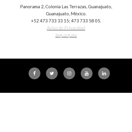
Panorama 2, Colonia Las Terrazas, Guanajuato,
Guanajuato, México.
+52 473 733 33 15; 473 733 58 05.
Aviso de Privacidad
img.org.mx
Facebook
Twitter
Instagram
Youtube
Linkedin