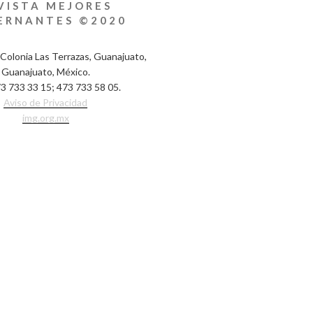
VISTA MEJORES
ERNANTES ©2020
Colonia Las Terrazas, Guanajuato,
Guanajuato, México.
3 733 33 15; 473 733 58 05.
Aviso de Privacidad
img.org.mx