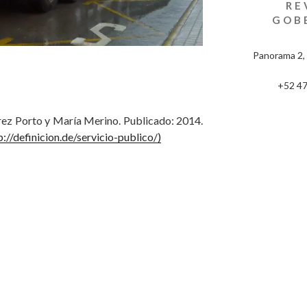
RE
GOB
Panorama 2, 
+52 47
érez Porto y María Merino. Publicado: 2014.
p://definicion.de/servicio-publico/)