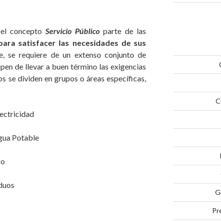
 el concepto
Servicio Público
parte de las
para satisfacer las necesidades de sus
, se requiere de un extenso conjunto de
en de llevar a buen término las exigencias
s se dividen en grupos o áreas específicas,
C
lectricidad
gua Potable
co
iduos
G
Pr