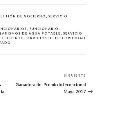
GESTIÓN DE GOBIERNO
,
SERVICIO
UNCIONARIOS
,
FUNCIONARIO
,
GANISMOS DE AGUA POTABLE
,
SERVICIO
 EFICIENTE
,
SERVICIOS DE ELECTRICIDAD
STADO
SIGUIENTE
Siguiente
entrada
s
Ganadora del Premio Internacional
 la
Maya 2017