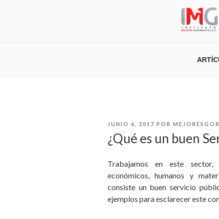
Saltar
al
contenido
ARTÍ
PUBLICADO
JUNIO 6, 2017
POR
MEJORESGOB
EL
¿Qué es un buen Ser
Trabajamos en este sector, 
económicos, humanos y mater
consiste un buen servicio públ
ejemplos para esclarecer este conc