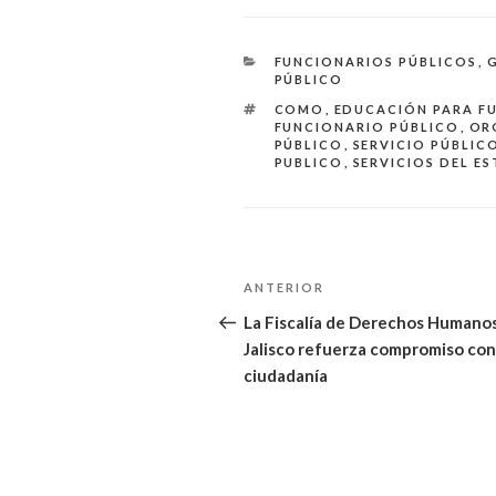
CATEGORÍAS
FUNCIONARIOS PÚBLICOS
,
PÚBLICO
ETIQUETAS
COMO
,
EDUCACIÓN PARA F
FUNCIONARIO PÚBLICO
,
OR
PÚBLICO
,
SERVICIO PÚBLICO
PUBLICO
,
SERVICIOS DEL E
Navegación
Entrada
ANTERIOR
de
anterior:
La Fiscalía de Derechos Humano
Jalisco refuerza compromiso con
entradas
ciudadanía