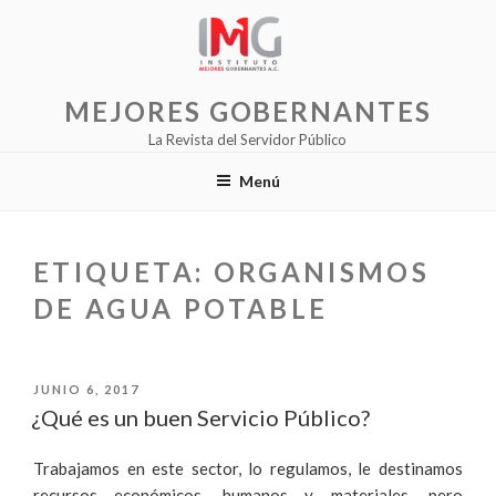
Saltar
al
contenido
MEJORES GOBERNANTES
La Revista del Servidor Público
Menú
ETIQUETA:
ORGANISMOS
DE AGUA POTABLE
PUBLICADO
JUNIO 6, 2017
EL
¿Qué es un buen Servicio Público?
Trabajamos en este sector, lo regulamos, le destinamos
recursos económicos, humanos y materiales, pero