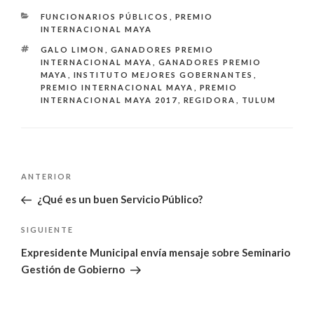
CATEGORÍAS
FUNCIONARIOS PÚBLICOS
,
PREMIO
INTERNACIONAL MAYA
ETIQUETAS
GALO LIMON
,
GANADORES PREMIO
INTERNACIONAL MAYA
,
GANADORES PREMIO
MAYA
,
INSTITUTO MEJORES GOBERNANTES
,
PREMIO INTERNACIONAL MAYA
,
PREMIO
INTERNACIONAL MAYA 2017
,
REGIDORA
,
TULUM
Navegación
Entrada
ANTERIOR
de
anterior:
¿Qué es un buen Servicio Público?
entradas
Siguiente
SIGUIENTE
entrada
Expresidente Municipal envía mensaje sobre Seminario
Gestión de Gobierno