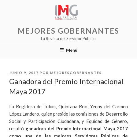
Saltar
al
contenido
MEJORES GOBERNANTES
La Revista del Servidor Público
Menú
PUBLICADO
JUNIO 9, 2017
POR
MEJORESGOBERNANTES
EL
Ganadora del Premio Internacional
Maya 2017
La Regidora de Tulum, Quintana Roo, Yenny del Carmen
López Landero, quien preside las comisiones de Desarrollo
Social y Participación Ciudadana, y Equidad de Género,
resultó
ganadora del Premio Internacional Maya 2017
como una de las mejores Servidoras Públicas de