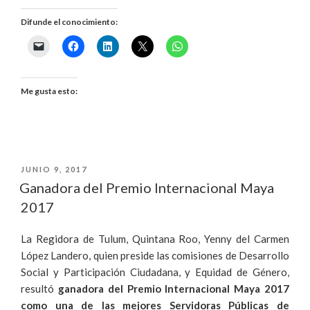
DEL
Difunde el conocimiento:
REFUGIO
RECIBE
PREMIO
Me gusta esto:
INTERNACIONAL
MAYA»
PUBLICADO
JUNIO 9, 2017
EL
Ganadora del Premio Internacional Maya
2017
La Regidora de Tulum, Quintana Roo, Yenny del Carmen
López Landero, quien preside las comisiones de Desarrollo
Social y Participación Ciudadana, y Equidad de Género,
resultó
ganadora del Premio Internacional Maya 2017
como una de las mejores Servidoras Públicas de