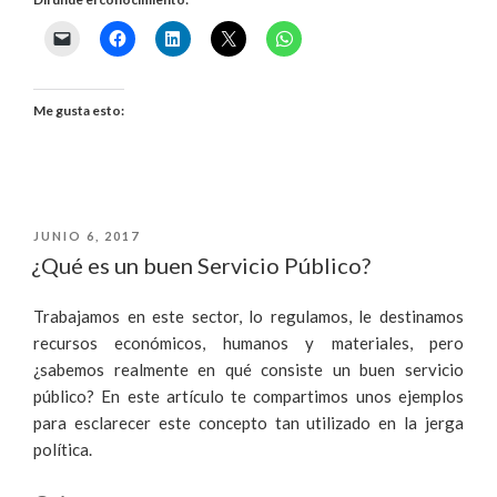
DEBES
SABER
ANTES
Me gusta esto:
DE
DEDICARTE
PUBLICADO
JUNIO 6, 2017
AL
EL
¿Qué es un buen Servicio Público?
SERVICIO
Trabajamos en este sector, lo regulamos, le destinamos
PÚBLICO»
recursos económicos, humanos y materiales, pero
¿sabemos realmente en qué consiste un buen servicio
público? En este artículo te compartimos unos ejemplos
para esclarecer este concepto tan utilizado en la jerga
política.