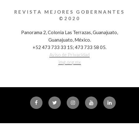
REVISTA MEJORES GOBERNANTES
©2020
Panorama 2, Colonia Las Terrazas, Guanajuato,
Guanajuato, México.
+52 473 733 33 15; 473 733 58 05.
Aviso de Privacidad
img.org.mx
Facebook
Twitter
Instagram
Youtube
Linkedin