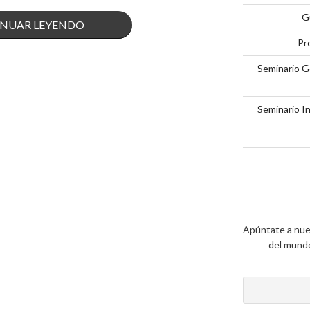
G
«MARÍA
NUAR LEYENDO
Pr
DEL
Seminario G
REFUGIO
RECIBE
Seminario I
PREMIO
INTERNACIONAL
MAYA»
Apúntate a nue
del mundo 