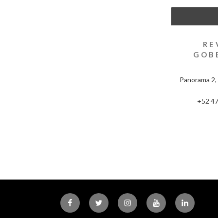
RE
GOB
Panorama 2, 
+52 47
Facebook
Twitter
Instagram
Youtube
Linkedin